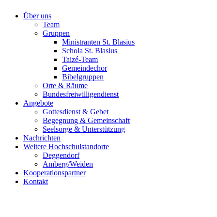
Über uns
Team
Gruppen
Ministranten St. Blasius
Schola St. Blasius
Taizé-Team
Gemeindechor
Bibelgruppen
Orte & Räume
Bundesfreiwilligendienst
Angebote
Gottesdienst & Gebet
Begegnung & Gemeinschaft
Seelsorge & Unterstützung
Nachrichten
Weitere Hochschulstandorte
Deggendorf
Amberg/Weiden
Kooperationspartner
Kontakt