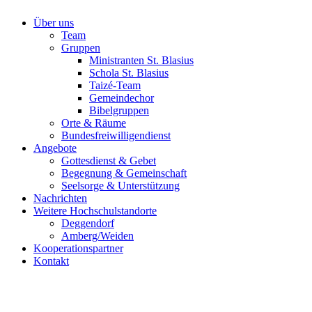
Über uns
Team
Gruppen
Ministranten St. Blasius
Schola St. Blasius
Taizé-Team
Gemeindechor
Bibelgruppen
Orte & Räume
Bundesfreiwilligendienst
Angebote
Gottesdienst & Gebet
Begegnung & Gemeinschaft
Seelsorge & Unterstützung
Nachrichten
Weitere Hochschulstandorte
Deggendorf
Amberg/Weiden
Kooperationspartner
Kontakt